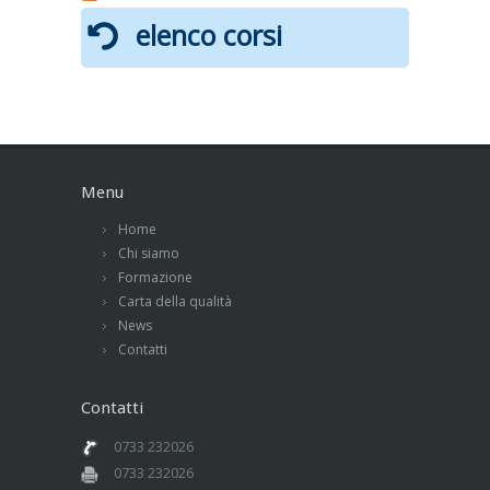
elenco corsi
Menu
Home
Chi siamo
Formazione
Carta della qualità
News
Contatti
Contatti
0733 232026
0733 232026