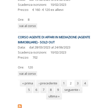
Scadenza iscrizioni:
10/02/2023
Prezzo:
€ 160 - € 120 ex allievi
Ore:
8
vai al corso
CORSO AGENTE DI AFFARI IN MEDIAZIONE (AGENTE
IMMOBILIARE) - SOLD OUT
Data:
dal
28/03/2023
al
24/06/2023
Scadenza iscrizioni:
10/02/2023
Prezzo:
702
Ore:
120
vai al corso
Pagine
« prima
‹ precedente
1
2
3
4
5
6
7
8
9
seguente ›
ultima »