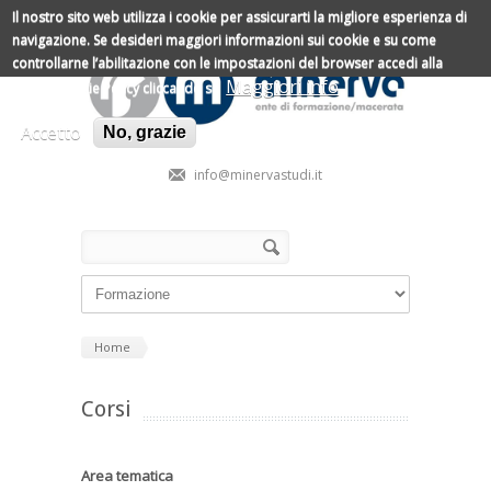
Salta al contenuto principale
Il nostro sito web utilizza i cookie per assicurarti la migliore esperienza di
navigazione.
Se desideri maggiori informazioni sui cookie e su come
controllarne l’abilitazione con le impostazioni del browser accedi alla
Maggiori info
nostra Cookie Policy cliccando su
Accetto
No, grazie
info@minervastudi.it
Form di ricerca
Cerca
Home
Corsi
Area tematica