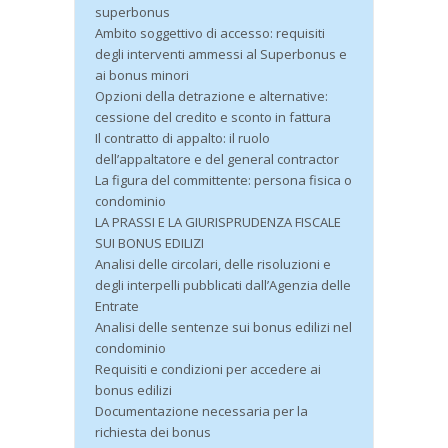
superbonus
Ambito soggettivo di accesso: requisiti
degli interventi ammessi al Superbonus e
ai bonus minori
Opzioni della detrazione e alternative:
cessione del credito e sconto in fattura
Il contratto di appalto: il ruolo
dell’appaltatore e del general contractor
La figura del committente: persona fisica o
condominio
LA PRASSI E LA GIURISPRUDENZA FISCALE
SUI BONUS EDILIZI
Analisi delle circolari, delle risoluzioni e
degli interpelli pubblicati dall’Agenzia delle
Entrate
Analisi delle sentenze sui bonus edilizi nel
condominio
Requisiti e condizioni per accedere ai
bonus edilizi
Documentazione necessaria per la
richiesta dei bonus