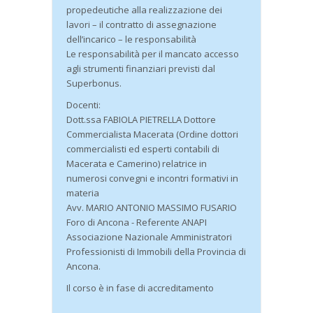
propedeutiche alla realizzazione dei
lavori – il contratto di assegnazione
dell’incarico – le responsabilità
Le responsabilità per il mancato accesso
agli strumenti finanziari previsti dal
Superbonus.
Docenti:
Dott.ssa FABIOLA PIETRELLA Dottore
Commercialista Macerata (Ordine dottori
commercialisti ed esperti contabili di
Macerata e Camerino) relatrice in
numerosi convegni e incontri formativi in
materia
Avv. MARIO ANTONIO MASSIMO FUSARIO
Foro di Ancona - Referente ANAPI
Associazione Nazionale Amministratori
Professionisti di Immobili della Provincia di
Ancona.
Il corso è in fase di accreditamento