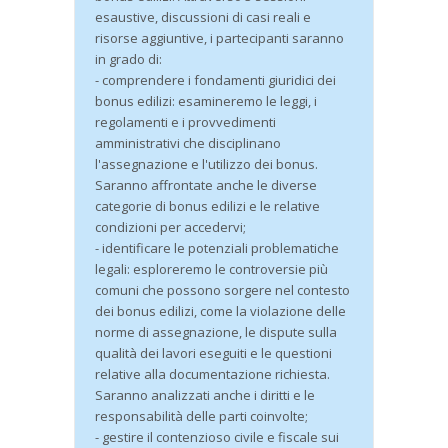
esaustive, discussioni di casi reali e
risorse aggiuntive, i partecipanti saranno
in grado di:
- comprendere i fondamenti giuridici dei
bonus edilizi: esamineremo le leggi, i
regolamenti e i provvedimenti
amministrativi che disciplinano
l'assegnazione e l'utilizzo dei bonus.
Saranno affrontate anche le diverse
categorie di bonus edilizi e le relative
condizioni per accedervi;
- identificare le potenziali problematiche
legali: esploreremo le controversie più
comuni che possono sorgere nel contesto
dei bonus edilizi, come la violazione delle
norme di assegnazione, le dispute sulla
qualità dei lavori eseguiti e le questioni
relative alla documentazione richiesta.
Saranno analizzati anche i diritti e le
responsabilità delle parti coinvolte;
- gestire il contenzioso civile e fiscale sui