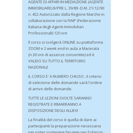
AGENTE DI AFFARI IN MEDIAZIONE (AGENTE
IMMOBILIARE) B/PRE L. 39/89 -D.M. 21/12/90
n. 452 Autorizzato dalla Regione Marche in
collaborazione con la FIAIP (Federazione
Italiana degli Agenti Immobiliari
Professionali) 120 ore
Il corso si svolgerà ONLINE su piattaforma
ZOOM e 2 week end in aula a Macerata
(n.30 ore di assenze consentite) ed è
VALIDO SU TUTTO IL TERRITORIO
NAZIONALE
IL CORSO E' A NUMERO CHIUSO ; il criterio
di selezione delle domande sarà l'ordine
di arrivo delle domande.
TUTTE LE LEZIONI SVOLTE SARANNO
REGISTRATE E RIMARRANNO A
DISPOSIZIONE DEGLI ALLIEVI
La finalità del corso è quella di dare ai
partecipanti la preparazione necessaria
per poter sostenere l’esame per il rilascio