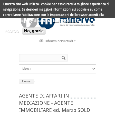
Salta al contenuto principale
Il nostro sito web utilizza i cookie per assicurarti la migliore esperienza di
navigazione.
Se desideri maggiori informazioni sui cookie e su come
controllarne l’abilitazione con le impostazioni del browser accedi alla
Maggiori info
nostra Cookie Policy cliccando su
Accetto
No, grazie
info@minervastudi.it
Form di ricerca
Cerca
Home
AGENTE DI AFFARI IN
MEDIAZIONE - AGENTE
IMMOBILIARE ed. Marzo SOLD