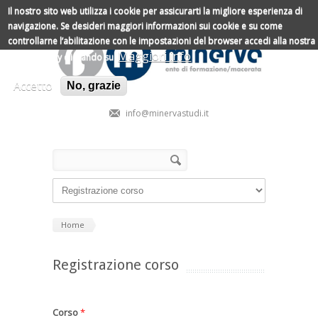
Salta al contenuto principale
Il nostro sito web utilizza i cookie per assicurarti la migliore esperienza di
navigazione.
Se desideri maggiori informazioni sui cookie e su come
controllarne l’abilitazione con le impostazioni del browser accedi alla nostra
Maggiori info
Cookie Policy cliccando su
Accetto
No, grazie
info@minervastudi.it
Form di ricerca
Cerca
Home
Registrazione corso
Corso
*