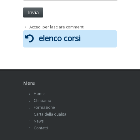
Accedi
per lasciare commenti
elenco corsi
Menu
Home
Chi siamo
Formazione
Carta della qualità
News
Contatti