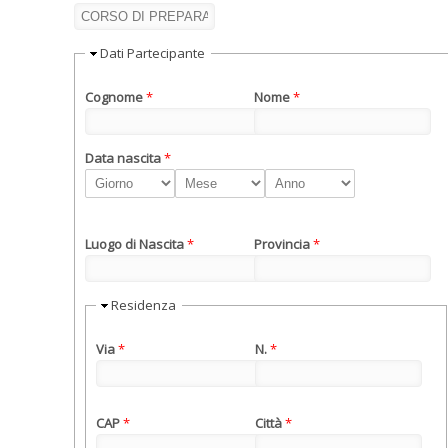
Nascondi
Dati Partecipante
Cognome
*
Nome
*
Data nascita
*
Giorno
Mese
Anno
Luogo di Nascita
*
Provincia
*
Nascondi
Residenza
Via
*
N.
*
CAP
*
Città
*