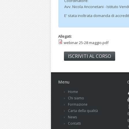
Coordinatore:
Avv. Nicola Anconetani - Istituto Ven
E' stata inoltrata domanda di accred
Allegati:
webinar 25-28 maggio.pdf
ISCRIVITI AL CORSO
Menu
Home
Chi siamo
Formazione
Carta della qualità
News
Contatti