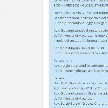
La perizia di stima: destinatari, Gli
BOOK —RED BOOK GLOBAL STANDARD,
Dott. Giulio Borella Giudice del Tribu
La collaborazione dell’esperto e del
567 c.p.c., secondo la Legge Delega n
Avv. Giovanni Lanese Giurista e cultor
dell’Università di Macerata - Istituto
Il ruolo del custode fra buona prassi e
Sabato 28 Maggio 2022 9.30 - 12.30
Introduce e coordina Avv. Nicola Anco
Relazionano
Avv. Sergio Sergi Giudice Onorario d
L’esecuzione mobiliare alla luce della
Relatori:
Dott. Dott. Giulio Borella - Giudice de
Arch. Michela Marchi - CTU del Tribun
Avv. Giovanni Lanese - Giurista e cult
dell’Università di Macerata
Avv. Sergio Sergio - Giudice Onorario