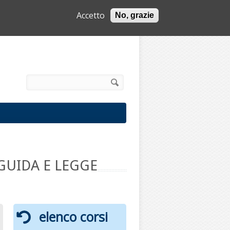
Accetto
No, grazie
info@minervastudi.it
i ricerca
GUIDA E LEGGE
elenco corsi