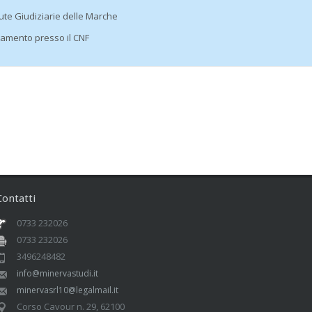
dute Giudiziarie delle Marche
itamento presso il CNF
Contatti
0733 232026
0733 232026
3496248482
info@minervastudi.it
minervasrl10@legalmail.it
Corso Cavour n. 29, 62100