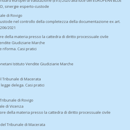
 Standard europei di valutazione (EVS) 2020 alla luce del EUROPEAN BLUE
 sinergie esperto-custode
nale di Rovigo
 custode nel controllo della completezza della documentazione ex art.
.206/2021
e della materia presso la cattedra di diritto processuale civile
 Vendite Giudiziarie Marche
 riforma. Casi pratici
netani Istituto Vendite Giudiziarie Marche
el Tribunale di Macerata
 legge delega. Casi pratici
l Tribunale di Rovigo
ale di Vicenza
ore della materia presso la cattedra di diritto processuale civile
 del Tribunale di Macerata