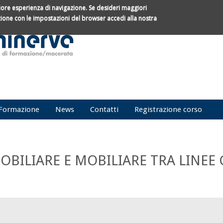
gliore esperienza di navigazione.
Se desideri maggiori
azione con le impostazioni del browser accedi alla nostra
Form d
Cerca
Formazione
News
Contatti
Registrazione corso
OBILIARE E MOBILIARE TRA LINEE 