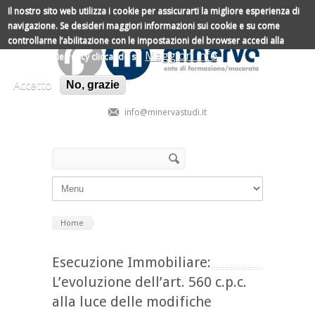
Salta al contenuto principale
Il nostro sito web utilizza i cookie per assicurarti la migliore esperienza di
navigazione.
Se desideri maggiori informazioni sui cookie e su come
controllarne l’abilitazione con le impostazioni del browser accedi alla
Maggiori info
nostra Cookie Policy cliccando su
Accetto
No, grazie
info@minervastudi.it
Form di ricerca
Cerca
Home
Esecuzione Immobiliare:
L’evoluzione dell’art. 560 c.p.c.
alla luce delle modifiche