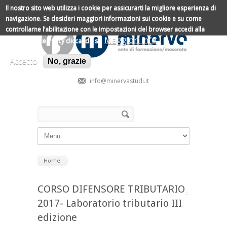
Salta al contenuto principale
Il nostro sito web utilizza i cookie per assicurarti la migliore esperienza di
navigazione.
Se desideri maggiori informazioni sui cookie e su come
controllarne l’abilitazione con le impostazioni del browser accedi alla
Maggiori info
nostra Cookie Policy cliccando su
Accetto
No, grazie
info@minervastudi.it
Form di ricerca
Cerca
Home
CORSO DIFENSORE TRIBUTARIO
2017- Laboratorio tributario III
edizione