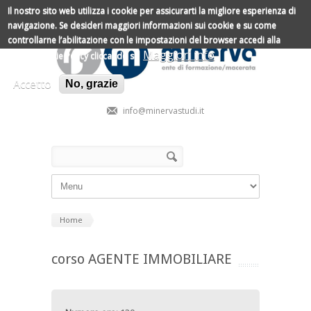
Salta al contenuto principale
Il nostro sito web utilizza i cookie per assicurarti la migliore esperienza di
navigazione.
Se desideri maggiori informazioni sui cookie e su come
controllarne l’abilitazione con le impostazioni del browser accedi alla
Maggiori info
nostra Cookie Policy cliccando su
Accetto
No, grazie
info@minervastudi.it
Form di ricerca
Cerca
Home
corso AGENTE IMMOBILIARE