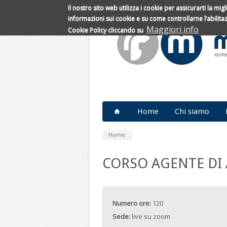
Il nostro sito web utilizza i cookie per assicurarti la mi
Salta al contenuto principale
informazioni sui cookie e su come controllarne l’abilit
Maggiori info
Cookie Policy cliccando su
Home
Chi siamo
Home
CORSO AGENTE DI 
Numero ore:
120
Sede:
live su zoom