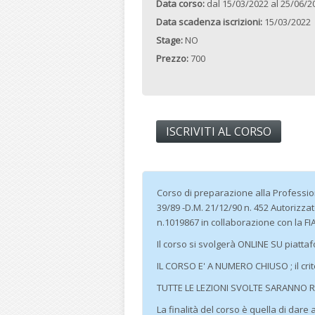
Data corso:
dal
15/03/2022
al
25/06/2
Data scadenza iscrizioni:
15/03/2022
Stage:
NO
Prezzo:
700
ISCRIVITI AL CORSO
Corso di preparazione alla Professi
39/89 -D.M. 21/12/90 n. 452 Autorizza
n.1019867 in collaborazione con la FIA
Il corso si svolgerà ONLINE SU pia
IL CORSO E' A NUMERO CHIUSO ; il crit
TUTTE LE LEZIONI SVOLTE SARANNO R
La finalità del corso è quella di dar