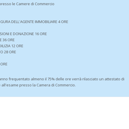
nte presso le Camere di Commercio
FIGURA DELL'AGENTE IMMOBILIARE 4 ORE
SSIONI E DONAZIONE 16 ORE
E 36 ORE
ILIZIA 12 ORE
TO 28 ORE
 ORE
anno frequentato almeno il 75% delle ore verrà rilasciato un attestato di
ne all'esame presso la Camera di Commercio.