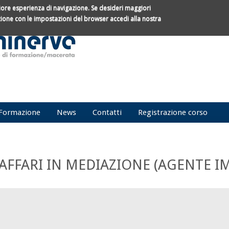
gliore esperienza di navigazione.
Se desideri maggiori
azione con le impostazioni del browser accedi alla nostra
Form d
Cerca
Formazione
News
Contatti
Registrazione corso
AFFARI IN MEDIAZIONE (AGENTE I