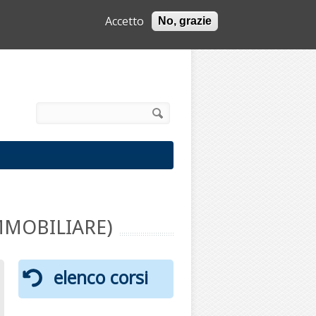
Accetto
No, grazie
info@minervastudi.it
i ricerca
MMOBILIARE)
elenco corsi